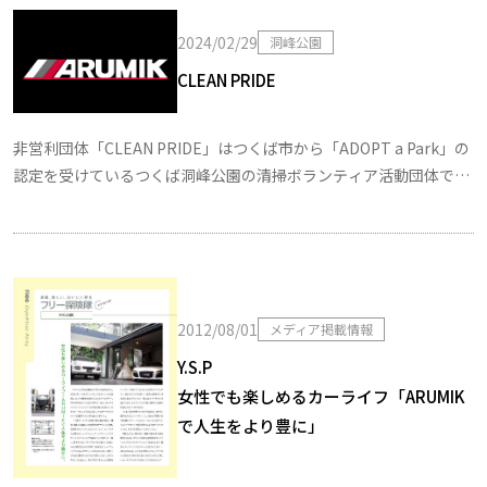
2024/02/29
洞峰公園
CLEAN PRIDE
非営利団体「CLEAN PRIDE」はつくば市から「ADOPT a Park」の
認定を受けているつくば洞峰公園の清掃ボランティア活動団体で
す。～綺麗にすることに誇りを持つ～をコンセプトに活動しており
ます。 CLEAN P […]
2012/08/01
メディア掲載情報
Y.S.P
女性でも楽しめるカーライフ「ARUMIK
で人生をより豊に」