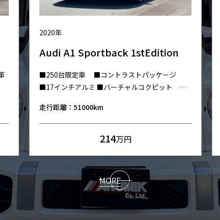
2020年
Audi A1 Sportback 1stEdition
■250台限定車 ■コントラストパッケージ
■17インチアルミ ■バーチャルコクピット
■MMIナビゲーションシステム ■ETC ■アダプ
走行距離：51000km
ティブクルーズコントロール ■純正ナビ ■シー
トヒーター
214
万円
MORE